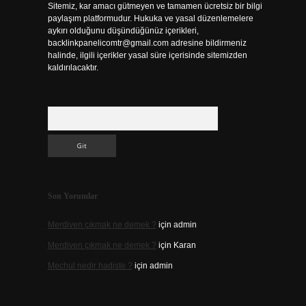
Sitemiz, kar amacı gütmeyen ve tamamen ücretsiz bir bilgi
paylaşım platformudur. Hukuka ve yasal düzenlemelere
aykırı olduğunu düşündüğünüz içerikleri,
backlinkpanelicomtr@gmail.com
adresine bildirmeniz
halinde, ilgili içerikler yasal süre içerisinde sitemizden
kaldırılacaktır.
Arama
Son Yorumlar
Merdiven çıkmak ne demek ?
için
admin
Merdiven çıkmak ne demek ?
için
Karan
Mechul nedir hadiste ?
için
admin