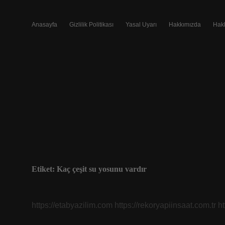
Anasayfa
Gizlilik Politikası
Yasal Uyarı
Hakkımızda
Hak
Etiket:
Kaç çeşit su yosunu vardır
https://etabyazilim.com
https://rekoryapiinsaat.com.tr
h