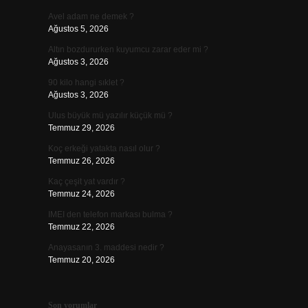
Avel adam ne demek ?
Ağustos 5, 2026
Altın bozdururken kuyumcu zarar eder mi ?
Ağustos 3, 2026
90 kilo hangi sıklet ?
Ağustos 3, 2026
Ulus büyük mü yazılır küçük mü ?
Temmuz 29, 2026
Koç erkeği yatakta nasıl olur ?
Temmuz 26, 2026
Kaç çeşit yat vardır ?
Temmuz 24, 2026
IMEI den telefon markası bulma ?
Temmuz 22, 2026
Anayasanın 3. maddesi nedir ?
Temmuz 20, 2026
Son yorumlar