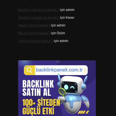
Merdiven çıkmak ne demek ?
için
admin
Merdiven çıkmak ne demek ?
için
Karan
Mechul nedir hadiste ?
için
admin
Mechul nedir hadiste ?
için
Özüm
Cerh ne demek Arapça ?
için
admin