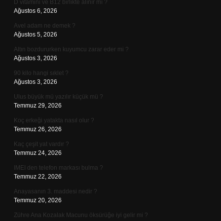
D vitamini ve B12 birlikte alınır mı ?
Ağustos 6, 2026
Avel adam ne demek ?
Ağustos 5, 2026
Altın bozdururken kuyumcu zarar eder mi ?
Ağustos 3, 2026
90 kilo hangi sıklet ?
Ağustos 3, 2026
Ulus büyük mü yazılır küçük mü ?
Temmuz 29, 2026
Koç erkeği yatakta nasıl olur ?
Temmuz 26, 2026
Kaç çeşit yat vardır ?
Temmuz 24, 2026
IMEI den telefon markası bulma ?
Temmuz 22, 2026
Anayasanın 3. maddesi nedir ?
Temmuz 20, 2026
Zühre Ana Kozalak Macunu öksürüğe iyi gelir mi ?