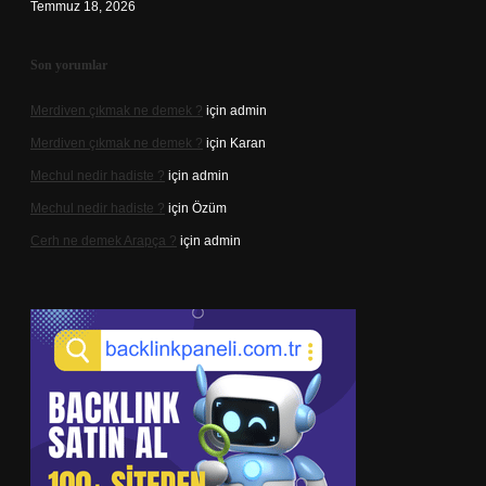
Temmuz 18, 2026
Son yorumlar
Merdiven çıkmak ne demek ?
için
admin
Merdiven çıkmak ne demek ?
için
Karan
Mechul nedir hadiste ?
için
admin
Mechul nedir hadiste ?
için
Özüm
Cerh ne demek Arapça ?
için
admin