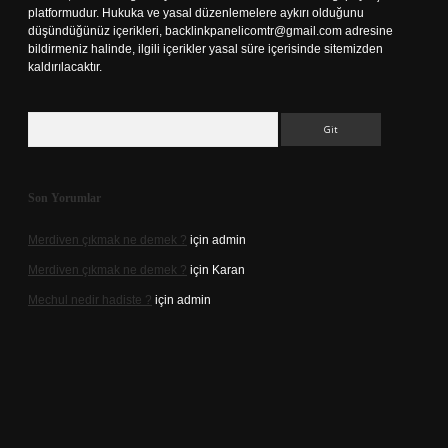
platformudur. Hukuka ve yasal düzenlemelere aykırı olduğunu
düşündüğünüz içerikleri,
backlinkpanelicomtr@gmail.com
adresine
bildirmeniz halinde, ilgili içerikler yasal süre içerisinde sitemizden
kaldırılacaktır.
Arama
Son Yorumlar
Merdiven çıkmak ne demek ?
için
admin
Merdiven çıkmak ne demek ?
için
Karan
Mechul nedir hadiste ?
için
admin