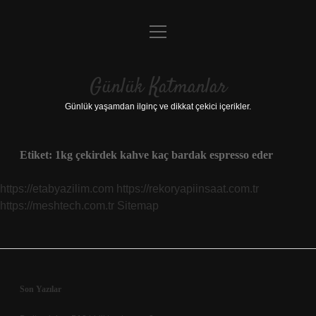
menüyü
Anasayfa
aç
Gizlilik Politikası
Günlük Katmanlar
Yasal Uyarı
Günlük yaşamdan ilginç ve dikkat çekici içerikler.
Hakkımızda
Etiket:
1kg çekirdek kahve kaç bardak espresso eder
Hakkımızda
https://etabyazilim.com
https://rekoryapiinsaat.com.tr
https://meshtech.com.tr
Sitemap
Sidebar
Son Yazılar